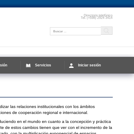
Directorio telefónico
Tel. (+598) 2924 3414
sión
Servicios
Iniciar sesión
izar las relaciones institucionales con los ámbitos
ciones de cooperación regional e internacional.
uciendo en el mundo en cuanto a la concepción y práctica
arte de estos cambios tienen que ver con el incremento de la
rado, con la multiplicación exponencial de espacios