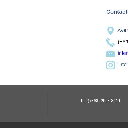
Contact
Aven
(+598
inte
inte
Tel. (+598) 2924 3414