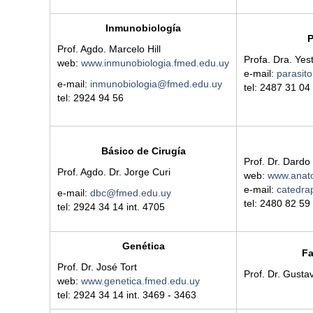
Inmunobiología
P
Prof. Agdo. Marcelo Hill
Profa. Dra. Yes
web:
www.inmunobiologia.fmed.edu.uy
e-mail:
parasit
e-mail:
inmunobiologia@fmed.edu.uy
tel: 2487 31 04
tel: 2924 94 56
Básico de Cirugía
Prof. Dr. Dardo
Prof. Agdo. Dr. Jorge Curi
web:
www.anato
e-mail:
catedra
e-mail:
dbc@fmed.edu.uy
tel: 2480 82 59
tel: 2924 34 14 int.
4705
Genética
Fa
Prof. Dr. José Tort
Prof. Dr. Gust
web:
www.genetica.fmed.edu.uy
tel: 2924 34 14 int. 3469 - 3463