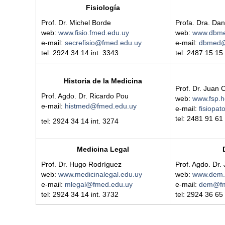
Fisiología
Prof. Dr. Michel Borde
Profa. Dra. Dan
web:
www.fisio.fmed.edu.uy
web:
www.dbme
e-mail:
secrefisio@fmed.edu.uy
e-mail:
dbmed@
tel: 2924 34 14 int. 3343
tel: 2487 15 15 
Historia de la Medicina
Prof. Dr. Juan 
Prof. Agdo. Dr. Ricardo Pou
web:
www.fsp.h
e-mail:
histmed@fmed.edu.uy
e-mail:
fisiopa
tel: 2481 91 61
tel: 2924 34 14 int. 3274
Medicina Legal
Prof. Dr. Hugo Rodríguez
Prof. Agdo. Dr. 
web:
www.medicinalegal.edu.uy
web:
www.dem.
e-mail:
mlegal@fmed.edu.uy
e-mail:
dem@fm
tel: 2924 34 14 int. 3732
tel: 2924 36 65