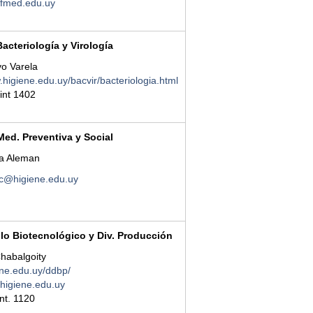
med.edu.uy
Bacteriología y Virología
vo Varela
.higiene.edu.uy/bacvir/bacteriologia.html
 int 1402
Med. Preventiva y Social
cia Aleman
c@higiene.edu.uy
llo Biotecnológico y Div. Producción
Chabalgoity
ne.edu.uy/ddbp/
higiene.edu.uy
int. 1120