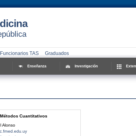
dicina
epública
Funcionarios TAS
Graduados
Enseñanza
Investigación
Exten
Métodos Cuantitativos
el Alonso
.fmed.edu.uy