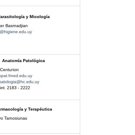
arasitología y Micología
ter Basmadjian
o@higiene.edu.uy
Anatomía Patológica
 Centurion
pat.fmed.edu.uy
patologia@hc.edu.uy
 int. 2183 - 2222
rmacología y Terapéutica
avo Tamosiunas