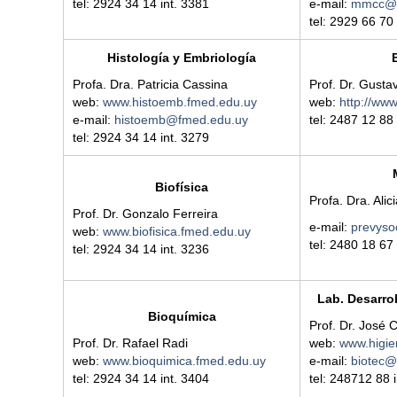
tel: 2924 34 14 int.
3381
e-mail:
mmcc@f
tel: 2929 66 70
Histología y Embriología
Profa. Dra. Patricia Cassina
Prof. Dr. Gusta
web:
www.histoemb.fmed.edu.uy
web:
http://www
e-mail:
histoemb@fmed.edu.uy
tel: 2487 12 88
tel: 2924 34 14 int. 3279
Biofísica
Profa. Dra. Ali
Prof. Dr. Gonzalo Ferreira
e-mail:
prevyso
web:
www.biofisica.fmed.edu.uy
tel: 2480 18 67
tel: 2924 34 14 int.
3236
Lab. Desarro
Bioquímica
Prof. Dr. José 
Prof. Dr. Rafael Radi
web:
www.higie
web:
www.bioquimica.fmed.edu.uy
e-mail:
biotec@
tel: 2924 34 14 int.
3404
tel: 248712 88 