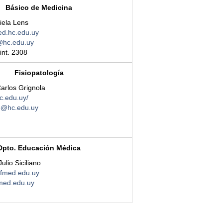
Básico de Medicina
iela Lens
d.hc.edu.uy
hc.edu.uy
int. 2308
Fisiopatología
Carlos Grignola
c.edu.uy/
to@hc.edu.uy
Dpto. Educación Médica
Julio Siciliano
fmed.edu.uy
ed.edu.uy